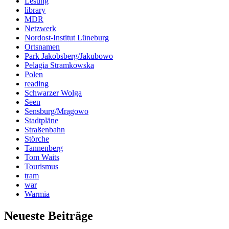
Lesung
library
MDR
Netzwerk
Nordost-Institut Lüneburg
Ortsnamen
Park Jakobsberg/Jakubowo
Pelagia Stramkowska
Polen
reading
Schwarzer Wolga
Seen
Sensburg/Mrągowo
Stadtpläne
Straßenbahn
Störche
Tannenberg
Tom Waits
Tourismus
tram
war
Warmia
Neueste Beiträge