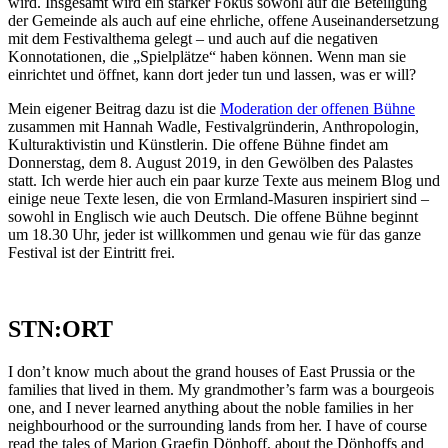
wird. Insgesamt wird ein starker Fokus sowohl auf die Beteiligung
der Gemeinde als auch auf eine ehrliche, offene Auseinandersetzung
mit dem Festivalthema gelegt – und auch auf die negativen
Konnotationen, die „Spielplätze“ haben können. Wenn man sie
einrichtet und öffnet, kann dort jeder tun und lassen, was er will?
Mein eigener Beitrag dazu ist die
Moderation der offenen Bühne
zusammen mit Hannah Wadle, Festivalgründerin, Anthropologin,
Kulturaktivistin und Künstlerin. Die offene Bühne findet am
Donnerstag, dem 8. August 2019, in den Gewölben des Palastes
statt. Ich werde hier auch ein paar kurze Texte aus meinem Blog und
einige neue Texte lesen, die von Ermland-Masuren inspiriert sind –
sowohl in Englisch wie auch Deutsch. Die offene Bühne beginnt
um 18.30 Uhr, jeder ist willkommen und genau wie für das ganze
Festival ist der Eintritt frei.
STN:ORT
I don’t know much about the grand houses of East Prussia or the
families that lived in them. My grandmother’s farm was a bourgeois
one, and I never learned anything about the noble families in her
neighbourhood or the surrounding lands from her. I have of course
read the tales of Marion Graefin Dönhoff, about the Dönhoffs and