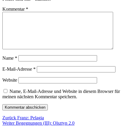
Kommentar
*
Name
*
E-Mail-Adresse
*
Website
Name, E-Mail-Adresse und Website in diesem Browser für
meinen nächsten Kommentar speichern.
Beitragsnavigation
Vorheriger
Zurück
Franz: Pelagia
Nächster
Beitrag:
Weiter
Begegnungen (III): Olsztyn 2.0
Beitrag: