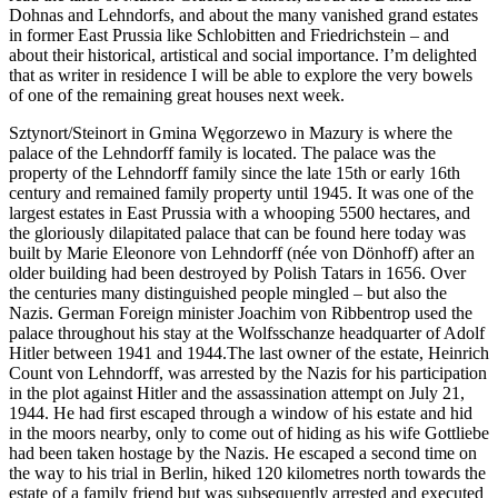
Dohnas and Lehndorfs, and about the many vanished grand estates
in former East Prussia like Schlobitten and Friedrichstein – and
about their historical, artistical and social importance. I’m delighted
that as writer in residence I will be able to explore the very bowels
of one of the remaining great houses next week.
Sztynort/Steinort in Gmina Węgorzewo in Mazury is where the
palace of the Lehndorff family is located. The palace was the
property of the Lehndorff family since the late 15th or early 16th
century and remained family property until 1945. It was one of the
largest estates in East Prussia with a whooping 5500 hectares, and
the gloriously dilapitated palace that can be found here today was
built by Marie Eleonore von Lehndorff (née von Dönhoff) after an
older building had been destroyed by Polish Tatars in 1656. Over
the centuries many distinguished people mingled – but also the
Nazis. German Foreign minister Joachim von Ribbentrop used the
palace throughout his stay at the Wolfsschanze headquarter of Adolf
Hitler between 1941 and 1944.The last owner of the estate, Heinrich
Count von Lehndorff, was arrested by the Nazis for his participation
in the plot against Hitler and the assassination attempt on July 21,
1944. He had first escaped through a window of his estate and hid
in the moors nearby, only to come out of hiding as his wife Gottliebe
had been taken hostage by the Nazis. He escaped a second time on
the way to his trial in Berlin, hiked 120 kilometres north towards the
estate of a family friend but was subsequently arrested and executed