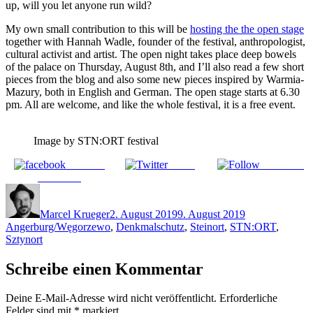
up, will you let anyone run wild?
My own small contribution to this will be
hosting the the open stage
together with Hannah Wadle, founder of the festival, anthropologist,
cultural activist and artist. The open night takes place deep bowels
of the palace on Thursday, August 8th, and I’ll also read a few short
pieces from the blog and also some new pieces inspired by Warmia-
Mazury, both in English and German. The open stage starts at 6.30
pm. All are welcome, and like the whole festival, it is a free event.
Image by STN:ORT festival
Share on
Tweet
Follow us
Facebook
Autor
Veröffentlicht
Schlagwörter
am
Marcel Krueger
2. August 2019
9. August 2019
Angerburg/Węgorzewo
,
Denkmalschutz
,
Steinort
,
STN:ORT
,
Sztynort
Schreibe einen Kommentar
Deine E-Mail-Adresse wird nicht veröffentlicht.
Erforderliche
Felder sind mit
*
markiert