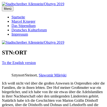
Zum
Inhalt
Menü
Stadtschreiber Allenstein/Olsztyn 2019
Der Schriftsteller und Übersetzer Marcel Krueger berichtet aus dem
springen
Herzen Ermlands
Startseite
Marcel Krueger
Das Stipendium
Deutsches Kulturforum
Impressum
STN:ORT
To the English version
Sztynort/Steinort,
Sławomir Milejski
Ich weiß nicht viel über die großen Anwesen in Ostpreußen oder die
Familien, die in ihnen lebten. Der Hof meiner Großmutter war ein
bürgerlicher, und ich habe von ihr nie etwas über die Adelsfamilien
in ihrer Nachbarschaft oder den umliegenden Ländereien gehört.
Natürlich habe ich die Geschichten von Marion Gräfin Dönhoff
gelesen, über die Dönhoffs und Dohnas und Lehndorffs und die