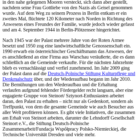
in den nahe gelegenen Mooren versteckt, sich dann aber gestellt,
nachdem seine Frau Gottliebe von den Nazis als Geisel genommen
wurde. Auf dem Weg zu seinem Prozess in Berlin entkam er ein
zweites Mal, flüchtete 120 Kilometer nach Norden in Richtung des
Anwesens eines Freundes der Familie, wurde jedoch wieder gefasst
und am 4. September 1944 in Berlin-Plötzensee hingerichtet.
Nach 1945 war der Palast mehrere Jahre von der Roten Armee
besetzt und 1950 zog eine landwirtschaftliche Genossenschaft ein.
1990 erwarb ein österreichischer Geschäftsmann das Anwesen, der
es anschließend an eine Firma aus Warschau veräußerte, die es dann
schließlich an die Gemeinde verkaufte. Für die nächsten Jahrzehnte
blieb es vernachlässigt und verfiel zunehmend. Im Jahr 2009 ging
der Palast dann auf die
Deutsch-Polnische Stiftung Kulturpflege und
Denkmalschutz
über, und der Wiederaufbau begann im Jahr 2010.
Die Bemühungen um den Wiederaufbau und die Erhaltung
verlaufen aufgrund fehlender Fördergelder recht langsam, aber eine
engagierte Gruppe von Steinort/ Sztynort-Enthusiasten arbeitet
daran, den Palast zu erhalten – nicht nur als Gedenkort, sondern als
Treffpunkt, von dem die gesamte Gemeinde wie auch Besucher aus
aller Welt profitieren können. Es gibt viele Initiativen, die zusammen
am Erhalt von Steinort arbeiten, darunter die Lehndorff Gesellschaft
Steinort e.V., die Stiftung Deutsch-Polnische
Zusammenarbeit/Fundacja Współpracy Polsko-Niemieckiej, die
Technische Universität Dresden und viele mehr.