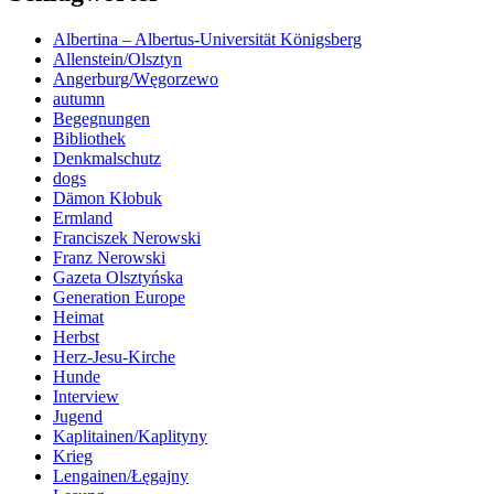
Albertina – Albertus-Universität Königsberg
Allenstein/Olsztyn
Angerburg/Węgorzewo
autumn
Begegnungen
Bibliothek
Denkmalschutz
dogs
Dämon Kłobuk
Ermland
Franciszek Nerowski
Franz Nerowski
Gazeta Olsztyńska
Generation Europe
Heimat
Herbst
Herz-Jesu-Kirche
Hunde
Interview
Jugend
Kaplitainen/Kaplityny
Krieg
Lengainen/Łęgajny