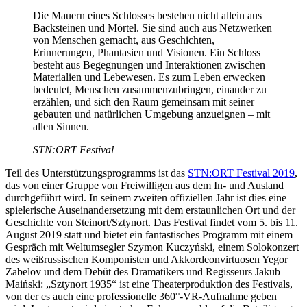
Die Mauern eines Schlosses bestehen nicht allein aus
Backsteinen und Mörtel. Sie sind auch aus Netzwerken
von Menschen gemacht, aus Geschichten,
Erinnerungen, Phantasien und Visionen. Ein Schloss
besteht aus Begegnungen und Interaktionen zwischen
Materialien und Lebewesen. Es zum Leben erwecken
bedeutet, Menschen zusammenzubringen, einander zu
erzählen, und sich den Raum gemeinsam mit seiner
gebauten und natürlichen Umgebung anzueignen – mit
allen Sinnen.
STN:ORT Festival
Teil des Unterstützungsprogramms ist das
STN:ORT Festival 2019
,
das von einer Gruppe von Freiwilligen aus dem In- und Ausland
durchgeführt wird. In seinem zweiten offiziellen Jahr ist dies eine
spielerische Auseinandersetzung mit dem erstaunlichen Ort und der
Geschichte von Steinort/Sztynort. Das Festival findet vom 5. bis 11.
August 2019 statt und bietet ein fantastisches Programm mit einem
Gespräch mit Weltumsegler Szymon Kuczyński, einem Solokonzert
des weißrussischen Komponisten und Akkordeonvirtuosen Yegor
Zabelov und dem Debüt des Dramatikers und Regisseurs Jakub
Maiński: „Sztynort 1935“ ist eine Theaterproduktion des Festivals,
von der es auch eine professionelle 360°-VR-Aufnahme geben