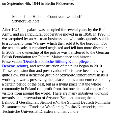
on September 4th, 1944 in Berlin Plötzensee.
Memorial to Heinrich Count von Lehndorff in
Sztynort/Steinort
After 1945, the palace was occupied for several years by the Red
Army, and an agricultural cooperative moved in in 1950. In 1990, it
was acquired by an Austrian businessman who subsequently sold it
to a company from Warsaw which then sold it to the borough. For
the next decades it remained neglected and fell into more disrepair.
In 2009, the ownership of the palace was transferred to the German-
Polish Foundation for Cultural Maintenance and historic
Preservation (
Deutsch-Polnische Stiftung Kulturpflege und
Denkmalschutz
), and reconstruction of the ruins began in 2010.
These reconstruction and preservation efforts have been moving
quite slow, but a dedicated group of Sztynort/Steinort enthusiasts is
working towards preserving the palace, not as a museum celebrating
a certain period of the past, but as a living place that the whole
community in Poland can profit from, but one that is also open for
visitors from around the world. There are many initiatives working
towards the preservation of Sztynort/Steinort, among them the
Lehndorff Gesellschaft Steinort e.V., the Stiftung Deutsch-Polnische
Zusammenarbeit/Fundacja Współpracy Polsko-Niemieckiej, the
Technische Universität Dresden and many more.