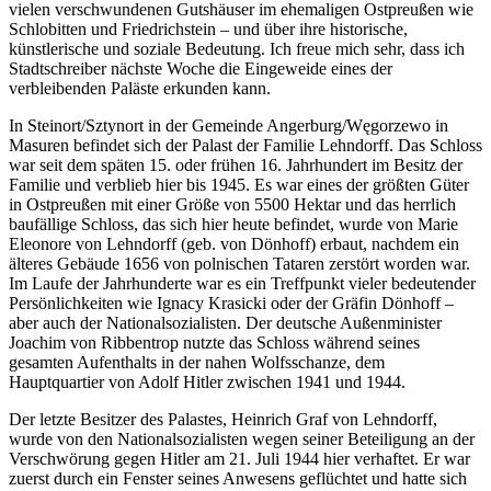
vielen verschwundenen Gutshäuser im ehemaligen Ostpreußen wie
Schlobitten und Friedrichstein – und über ihre historische,
künstlerische und soziale Bedeutung. Ich freue mich sehr, dass ich
Stadtschreiber nächste Woche die Eingeweide eines der
verbleibenden Paläste erkunden kann.
In Steinort/Sztynort in der Gemeinde Angerburg/Węgorzewo in
Masuren befindet sich der Palast der Familie Lehndorff. Das Schloss
war seit dem späten 15. oder frühen 16. Jahrhundert im Besitz der
Familie und verblieb hier bis 1945. Es war eines der größten Güter
in Ostpreußen mit einer Größe von 5500 Hektar und das herrlich
baufällige Schloss, das sich hier heute befindet, wurde von Marie
Eleonore von Lehndorff (geb. von Dönhoff) erbaut, nachdem ein
älteres Gebäude 1656 von polnischen Tataren zerstört worden war.
Im Laufe der Jahrhunderte war es ein Treffpunkt vieler bedeutender
Persönlichkeiten wie Ignacy Krasicki oder der Gräfin Dönhoff –
aber auch der Nationalsozialisten. Der deutsche Außenminister
Joachim von Ribbentrop nutzte das Schloss während seines
gesamten Aufenthalts in der nahen Wolfsschanze, dem
Hauptquartier von Adolf Hitler zwischen 1941 und 1944.
Der letzte Besitzer des Palastes, Heinrich Graf von Lehndorff,
wurde von den Nationalsozialisten wegen seiner Beteiligung an der
Verschwörung gegen Hitler am 21. Juli 1944 hier verhaftet. Er war
zuerst durch ein Fenster seines Anwesens geflüchtet und hatte sich