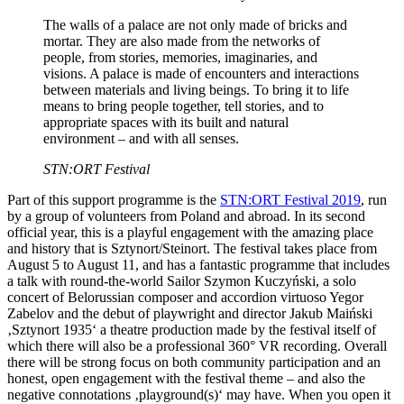
The walls of a palace are not only made of bricks and
mortar. They are also made from the networks of
people, from stories, memories, imaginaries, and
visions. A palace is made of encounters and interactions
between materials and living beings. To bring it to life
means to bring people together, tell stories, and to
appropriate spaces with its built and natural
environment – and with all senses.
STN:ORT Festival
Part of this support programme is the
STN:ORT Festival 2019
, run
by a group of volunteers from Poland and abroad. In its second
official year, this is a playful engagement with the amazing place
and history that is Sztynort/Steinort. The festival takes place from
August 5 to August 11, and has a fantastic programme that includes
a talk with round-the-world Sailor Szymon Kuczyński, a solo
concert of Belorussian composer and accordion virtuoso Yegor
Zabelov and the debut of playwright and director Jakub Maiński
‚Sztynort 1935‘ a theatre production made by the festival itself of
which there will also be a professional 360° VR recording. Overall
there will be strong focus on both community participation and an
honest, open engagement with the festival theme – and also the
negative connotations ‚playground(s)‘ may have. When you open it