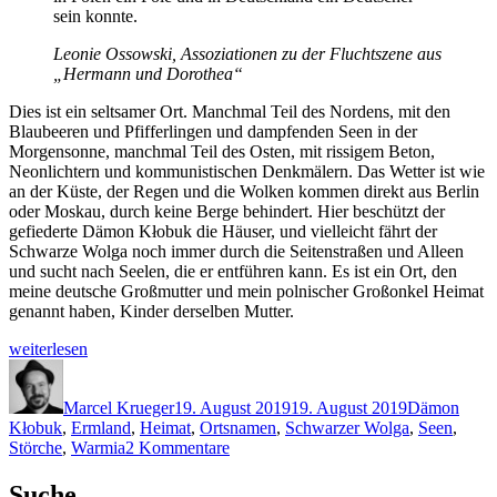
sein konnte.
Leonie Ossowski, Assoziationen zu der Fluchtszene aus
„Hermann und Dorothea“
Dies ist ein seltsamer Ort. Manchmal Teil des Nordens, mit den
Blaubeeren und Pfifferlingen und dampfenden Seen in der
Morgensonne, manchmal Teil des Osten, mit rissigem Beton,
Neonlichtern und kommunistischen Denkmälern. Das Wetter ist wie
an der Küste, der Regen und die Wolken kommen direkt aus Berlin
oder Moskau, durch keine Berge behindert. Hier beschützt der
gefiederte Dämon Kłobuk die Häuser, und vielleicht fährt der
Schwarze Wolga noch immer durch die Seitenstraßen und Alleen
und sucht nach Seelen, die er entführen kann. Es ist ein Ort, den
meine deutsche Großmutter und mein polnischer Großonkel Heimat
genannt haben, Kinder derselben Mutter.
„O
weiterlesen
Warmio
Autor
Veröffentlicht
Schlagwörte
moja
am
miła“
Marcel Krueger
19. August 2019
19. August 2019
Dämon
Kłobuk
,
Ermland
,
Heimat
,
Ortsnamen
,
Schwarzer Wolga
,
Seen
,
zu
Störche
,
Warmia
2 Kommentare
O
Warmio
Suche