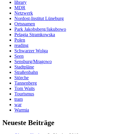
library
MDR
Netzwerk
Nordost-Institut Lüneburg
Ortsnamen
Park Jakobsberg/Jakubowo
Pelagia Stramkowska
Polen
reading
Schwarzer Wolga
Seen
Sensburg/Mrągowo
Stadtpläne
Straßenbahn
Störche
Tannenberg
Tom Waits
Tourismus
tram
war
Warmia
Neueste Beiträge