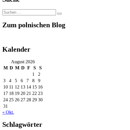
moja
miła
Suchen
Suchen
nach:
Zum polnischen Blog
Kalender
August 2026
M
D
M
D
F
S
S
1
2
3
4
5
6
7
8
9
10
11
12
13
14
15
16
17
18
19
20
21
22
23
24
25
26
27
28
29
30
31
« Okt.
Schlagwörter