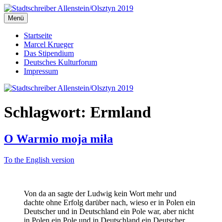
Zum
Inhalt
Menü
Stadtschreiber Allenstein/Olsztyn 2019
Der Schriftsteller und Übersetzer Marcel Krueger berichtet aus dem
springen
Herzen Ermlands
Startseite
Marcel Krueger
Das Stipendium
Deutsches Kulturforum
Impressum
Schlagwort:
Ermland
O Warmio moja miła
To the English version
Von da an sagte der Ludwig kein Wort mehr und
dachte ohne Erfolg darüber nach, wieso er in Polen ein
Deutscher und in Deutschland ein Pole war, aber nicht
in Polen ein Pole und in Deutschland ein Deutscher