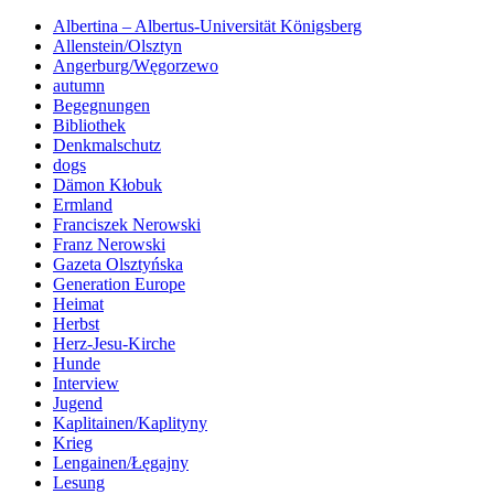
Albertina – Albertus-Universität Königsberg
Allenstein/Olsztyn
Angerburg/Węgorzewo
autumn
Begegnungen
Bibliothek
Denkmalschutz
dogs
Dämon Kłobuk
Ermland
Franciszek Nerowski
Franz Nerowski
Gazeta Olsztyńska
Generation Europe
Heimat
Herbst
Herz-Jesu-Kirche
Hunde
Interview
Jugend
Kaplitainen/Kaplityny
Krieg
Lengainen/Łęgajny
Lesung