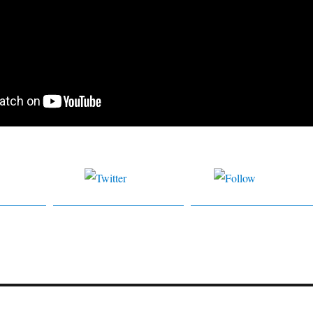
are on
Tweet
Follow us
k