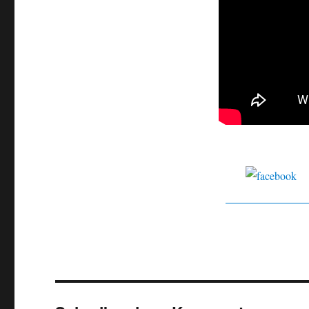
Sh
Faceboo