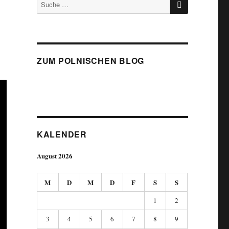
Suche
nach:
ZUM POLNISCHEN BLOG
KALENDER
August 2026
M
D
M
D
F
S
S
1
2
3
4
5
6
7
8
9