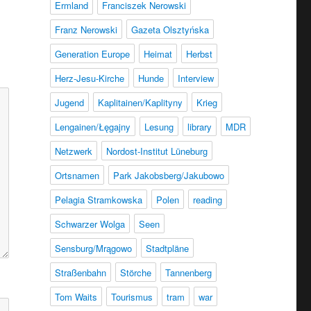
Ermland
Franciszek Nerowski
Franz Nerowski
Gazeta Olsztyńska
Generation Europe
Heimat
Herbst
Herz-Jesu-Kirche
Hunde
Interview
Jugend
Kaplitainen/Kaplityny
Krieg
Lengainen/Łęgajny
Lesung
library
MDR
Netzwerk
Nordost-Institut Lüneburg
Ortsnamen
Park Jakobsberg/Jakubowo
Pelagia Stramkowska
Polen
reading
Schwarzer Wolga
Seen
Sensburg/Mrągowo
Stadtpläne
Straßenbahn
Störche
Tannenberg
Tom Waits
Tourismus
tram
war