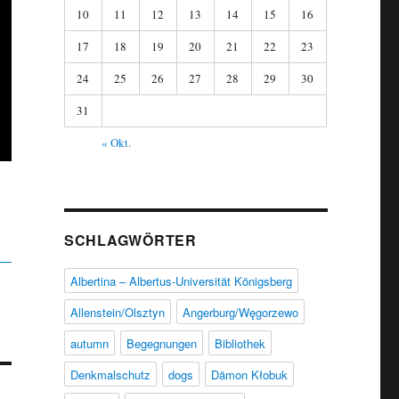
10
11
12
13
14
15
16
17
18
19
20
21
22
23
24
25
26
27
28
29
30
31
« Okt.
SCHLAGWÖRTER
Albertina – Albertus-Universität Königsberg
Allenstein/Olsztyn
Angerburg/Węgorzewo
autumn
Begegnungen
Bibliothek
Denkmalschutz
dogs
Dämon Kłobuk