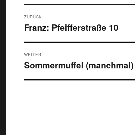
Beitragsnavigation
ZURÜCK
Franz: Pfeifferstraße 10
Vorheriger
Beitrag:
WEITER
Sommermuffel (manchmal)
Nächster
Beitrag: