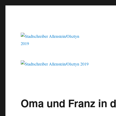
Der Schriftsteller und Übersetzer Marcel Krueger berichtet aus dem
Stadtschreiber Allenstein/
Oma und Franz in d