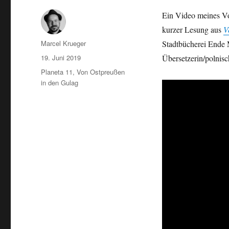
Ein Video meines Vo
kurzer Lesung aus
V
Autor
Marcel Krueger
Stadtbücherei Ende 
Veröffentlicht
19. Juni 2019
Übersetzerin/polnis
am
Schlagwörter
Planeta 11
,
Von Ostpreußen
in den Gulag