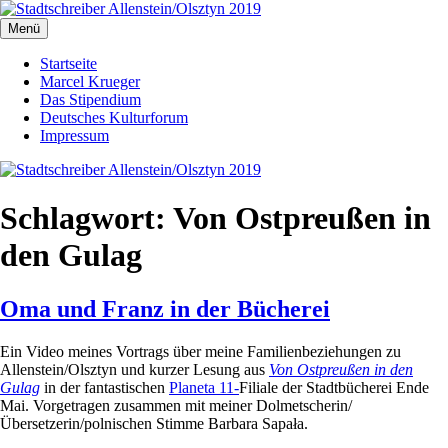
Zum
Inhalt
Menü
Stadtschreiber Allenstein/Olsztyn 2019
Der Schriftsteller und Übersetzer Marcel Krueger berichtet aus dem
springen
Herzen Ermlands
Startseite
Marcel Krueger
Das Stipendium
Deutsches Kulturforum
Impressum
Schlagwort:
Von Ostpreußen in
den Gulag
Oma und Franz in der Bücherei
Ein Video meines Vortrags über meine Familienbeziehungen zu
Allenstein/Olsztyn und kurzer Lesung aus
Von Ostpreußen in den
Gulag
in der fantastischen
Planeta 11-
Filiale der Stadtbücherei Ende
Mai. Vorgetragen zusammen mit meiner Dolmetscherin/
Übersetzerin/polnischen Stimme Barbara Sapała.