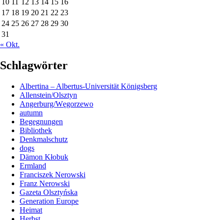
10
11
12
13
14
15
16
17
18
19
20
21
22
23
24
25
26
27
28
29
30
31
« Okt.
Schlagwörter
Albertina – Albertus-Universität Königsberg
Allenstein/Olsztyn
Angerburg/Węgorzewo
autumn
Begegnungen
Bibliothek
Denkmalschutz
dogs
Dämon Kłobuk
Ermland
Franciszek Nerowski
Franz Nerowski
Gazeta Olsztyńska
Generation Europe
Heimat
Herbst