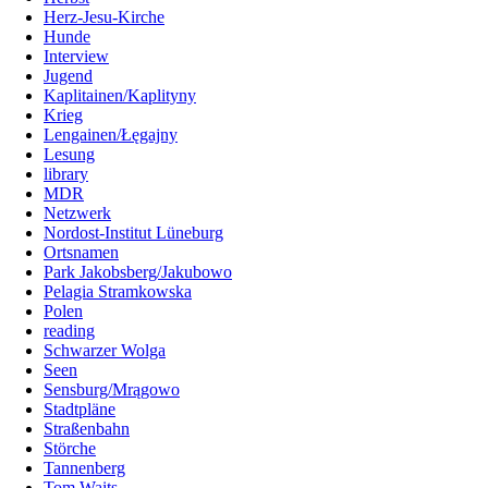
Herz-Jesu-Kirche
Hunde
Interview
Jugend
Kaplitainen/Kaplityny
Krieg
Lengainen/Łęgajny
Lesung
library
MDR
Netzwerk
Nordost-Institut Lüneburg
Ortsnamen
Park Jakobsberg/Jakubowo
Pelagia Stramkowska
Polen
reading
Schwarzer Wolga
Seen
Sensburg/Mrągowo
Stadtpläne
Straßenbahn
Störche
Tannenberg
Tom Waits