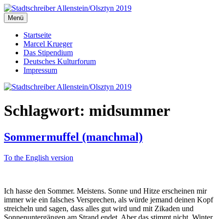
Zum
Inhalt
Menü
Stadtschreiber Allenstein/Olsztyn 2019
Der Schriftsteller und Übersetzer Marcel Krueger berichtet aus dem
springen
Herzen Ermlands
Startseite
Marcel Krueger
Das Stipendium
Deutsches Kulturforum
Impressum
Schlagwort:
midsummer
Sommermuffel (manchmal)
To the English version
Ich hasse den Sommer. Meistens. Sonne und Hitze erscheinen mir
immer wie ein falsches Versprechen, als würde jemand deinen Kopf
streicheln und sagen, dass alles gut wird und mit Zikaden und
Sonnenuntergängen am Strand endet. Aber das stimmt nicht, Winter