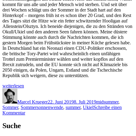
kommt für uns alle und jeder Mensch wird sterben. Und seit über
drei Wochen schlägt uns der Sommer in der Stadt hart auf den
Hinterkopf – morgens früh ist es schon über 20 Grad, und den Rest
des Tages sitzt die Hitze wie ein fetter schwitzender Hooligan auf
Allenstein/Olsztyn. Ich beneide diejenigen, die zu den Stränden von
Okull/Ukiel und den anderen Seen fahren können. Meine düstere
Stimmung könnte auch durch die Nachrichten kommen, die ich
gestern Morgen beim Frühstückstee in meiner Küche gelesen habe.
In Deutschland hat ein Neonazi einen CDU-Politiker erschossen,
die britische Tory-Partei wird wahrscheinlich einen unfähigen
Trottel zum Premierminister wählen und weiter kopflos auf den
Brexit zutrudeln, und die EU konnte sich nicht auf Klimaziele bis
2050 einigen, da Polen, Ungarn, Estland und die Tschechische
Republik sich weigern, diese zu unterstützen.
„Sommermuffel
weiterlesen
(manchmal)“
Autor
Veröffentlicht
Schlagwörter
am
Marcel Krueger
22. Juni 2019
8. Juli 2019
midsummer
,
Sommer
,
Sommersonnenwende
,
summer
,
Ukiel
Schreibe einen
zu
Kommentar
Sommermuffel
(manchmal)
Suche