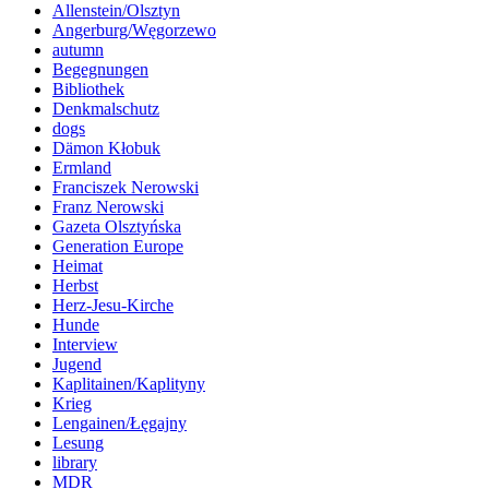
Allenstein/Olsztyn
Angerburg/Węgorzewo
autumn
Begegnungen
Bibliothek
Denkmalschutz
dogs
Dämon Kłobuk
Ermland
Franciszek Nerowski
Franz Nerowski
Gazeta Olsztyńska
Generation Europe
Heimat
Herbst
Herz-Jesu-Kirche
Hunde
Interview
Jugend
Kaplitainen/Kaplityny
Krieg
Lengainen/Łęgajny
Lesung
library
MDR