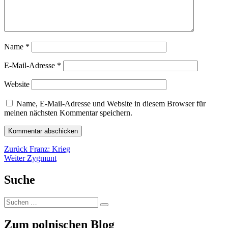
Name
*
E-Mail-Adresse
*
Website
Name, E-Mail-Adresse und Website in diesem Browser für
meinen nächsten Kommentar speichern.
Beitragsnavigation
Vorheriger
Zurück
Franz: Krieg
Nächster
Beitrag:
Weiter
Zygmunt
Beitrag:
Suche
Suchen
Suchen
nach:
Zum polnischen Blog