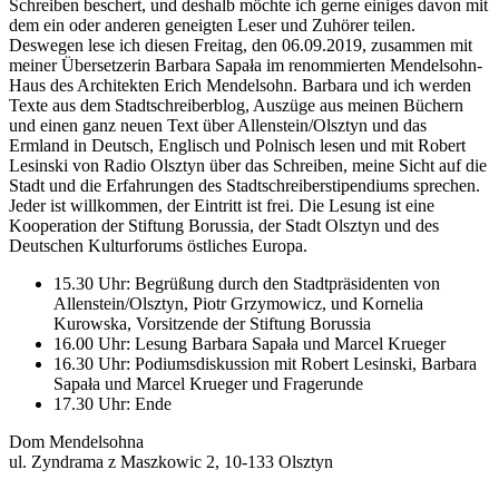
Schreiben beschert, und deshalb möchte ich gerne einiges davon mit
dem ein oder anderen geneigten Leser und Zuhörer teilen.
Deswegen lese ich diesen Freitag, den 06.09.2019, zusammen mit
meiner Übersetzerin Barbara Sapała im renommierten Mendelsohn-
Haus des Architekten Erich Mendelsohn. Barbara und ich werden
Texte aus dem Stadtschreiberblog, Auszüge aus meinen Büchern
und einen ganz neuen Text über Allenstein/Olsztyn und das
Ermland in Deutsch, Englisch und Polnisch lesen und mit Robert
Lesinski von Radio Olsztyn über das Schreiben, meine Sicht auf die
Stadt und die Erfahrungen des Stadtschreiberstipendiums sprechen.
Jeder ist willkommen, der Eintritt ist frei. Die Lesung ist eine
Kooperation der Stiftung Borussia, der Stadt Olsztyn und des
Deutschen Kulturforums östliches Europa.
15.30 Uhr: Begrüßung durch den Stadtpräsidenten von
Allenstein/Olsztyn, Piotr Grzymowicz, und Kornelia
Kurowska, Vorsitzende der Stiftung Borussia
16.00 Uhr: Lesung Barbara Sapała und Marcel Krueger
16.30 Uhr: Podiumsdiskussion mit Robert Lesinski, Barbara
Sapała und Marcel Krueger und Fragerunde
17.30 Uhr: Ende
Dom Mendelsohna
ul. Zyndrama z Maszkowic 2, 10-133 Olsztyn