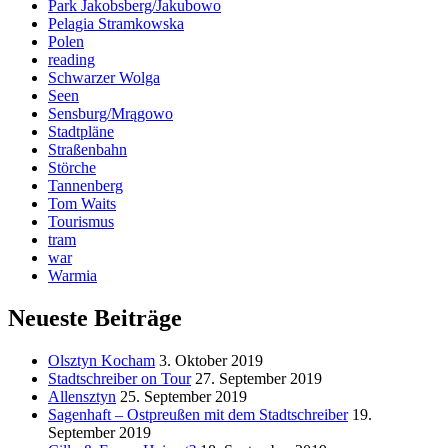
Park Jakobsberg/Jakubowo
Pelagia Stramkowska
Polen
reading
Schwarzer Wolga
Seen
Sensburg/Mrągowo
Stadtpläne
Straßenbahn
Störche
Tannenberg
Tom Waits
Tourismus
tram
war
Warmia
Neueste Beiträge
Olsztyn Kocham
3. Oktober 2019
Stadtschreiber on Tour
27. September 2019
Allensztyn
25. September 2019
Sagenhaft – Ostpreußen mit dem Stadtschreiber
19.
September 2019