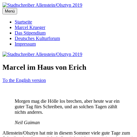
Zum
Inhalt
Menü
Stadtschreiber Allenstein/Olsztyn 2019
Der Schriftsteller und Übersetzer Marcel Krueger berichtet aus dem
springen
Herzen Ermlands
Startseite
Marcel Krueger
Das Stipendium
Deutsches Kulturforum
Impressum
Marcel im Haus von Erich
To the English version
Morgen mag die Hölle los brechen, aber heute war ein
guter Tag fürs Schreiben, und an solchen Tagen zählt
nichts anderes.
Neil Gaiman
Allenstein/Olsztyn hat mir in diesem Sommer viele gute Tage zum