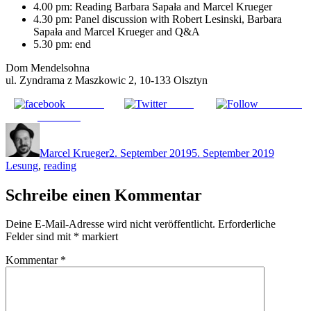
4.00 pm: Reading Barbara Sapała and Marcel Krueger
4.30 pm: Panel discussion with Robert Lesinski, Barbara
Sapała and Marcel Krueger and Q&A
5.30 pm: end
Dom Mendelsohna
ul. Zyndrama z Maszkowic 2, 10-133 Olsztyn
Share on
Tweet
Follow us
Facebook
Autor
Veröffentlicht
Schlagw
am
Marcel Krueger
2. September 2019
5. September 2019
Lesung
,
reading
Schreibe einen Kommentar
Deine E-Mail-Adresse wird nicht veröffentlicht.
Erforderliche
Felder sind mit
*
markiert
Kommentar
*