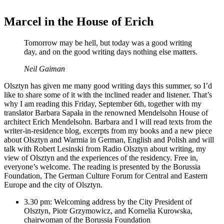
Marcel in the House of Erich
Tomorrow may be hell, but today was a good writing
day, and on the good writing days nothing else matters.
Neil Gaiman
Olsztyn has given me many good writing days this summer, so I’d
like to share some of it with the inclined reader and listener. That’s
why I am reading this Friday, September 6th, together with my
translator Barbara Sapała in the renowned Mendelsohn House of
architect Erich Mendelsohn. Barbara and I will read texts from the
writer-in-residence blog, excerpts from my books and a new piece
about Olsztyn and Warmia in German, English and Polish and will
talk with Robert Lesinski from Radio Olsztyn about writing, my
view of Olsztyn and the experiences of the residency. Free in,
everyone’s welcome. The reading is presented by the Borussia
Foundation, The German Culture Forum for Central and Eastern
Europe and the city of Olsztyn.
3.30 pm: Welcoming address by the City President of
Olsztyn, Piotr Grzymowicz, and Kornelia Kurowska,
chairwoman of the Borussia Foundation