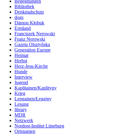
Begegnungen
Bibliothek
Denkmalschutz
dogs
Dämon Kłobuk
Ermland
Franciszek Nerowski
Franz Nerowski
Gazeta Olsztyńska
Generation Europe
Heimat
Herbst
Herz-Jesu-Kirche
Hunde
Interview
Jugend
Kaplitainen/Kaplityny
Krieg
Lengainen/Łęgajny
Lesung
library
MDR
Netzwerk
Nordost-Institut Lüneburg
Ortsnamen