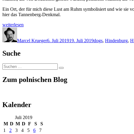
Ein Ort, der für mich diese Lust am Ruhm symbolisiert und wie sie v
hier das Tannenberg-Denkmal.
„Wenn
weiterlesen
dann
Autor
Veröffentlicht
Schlagwörter
der
am
Krieg“
Marcel Krueger
6. Juli 2019
19. Juli 2019
dogs
,
Hindenburg
,
H
Suche
Suchen
Suchen
nach:
Zum polnischen Blog
Kalender
Juli 2019
M
D
M
D
F
S
S
1
2
3
4
5
6
7