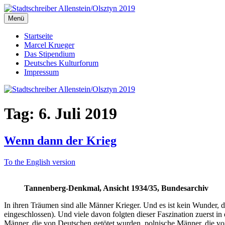
Zum
Inhalt
Menü
Stadtschreiber Allenstein/Olsztyn 2019
Der Schriftsteller und Übersetzer Marcel Krueger berichtet aus dem
springen
Startseite
Marcel Krueger
Das Stipendium
Deutsches Kulturforum
Impressum
Tag:
6. Juli 2019
Wenn dann der Krieg
To the English version
Tannenberg-Denkmal, Ansicht 1934/35, Bundesarchiv
In ihren Träumen sind alle Männer Krieger. Und es ist kein Wunder, 
eingeschlossen). Und viele davon folgten dieser Faszination zuerst 
Männer, die von Deutschen getötet wurden, polnische Männer, die vo