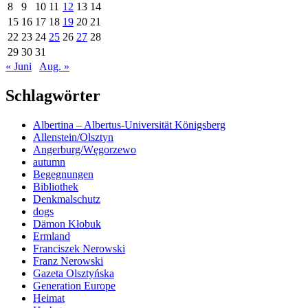
8
9
10
11
12
13
14
15
16
17
18
19
20
21
22
23
24
25
26
27
28
29
30
31
« Juni
Aug. »
Schlagwörter
Albertina – Albertus-Universität Königsberg
Allenstein/Olsztyn
Angerburg/Węgorzewo
autumn
Begegnungen
Bibliothek
Denkmalschutz
dogs
Dämon Kłobuk
Ermland
Franciszek Nerowski
Franz Nerowski
Gazeta Olsztyńska
Generation Europe
Heimat