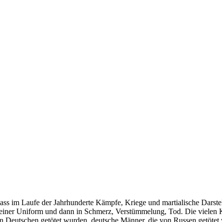
 Herzen Ermlands
dass im Laufe der Jahrhunderte Kämpfe, Kriege und martialische Darst
in einer Uniform und dann in Schmerz, Verstümmelung, Tod. Die vielen 
n Deutschen getötet wurden, deutsche Männer, die von Russen getötet