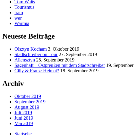
Tom Waits
Tourismus
tram
war
Warmia
Neueste Beiträge
Olsztyn Kocham
3. Oktober 2019
Stadtschreiber on Tour
27. September 2019
Allensztyn
25. September 2019
Sagenhaft – Ostpreußen mit dem Stadtschreiber
19. September
Cilly & Franz: Heimat?
18. September 2019
Archiv
Oktober 2019
September 2019
August 2019
Juli 2019
Juni 2019
Mai 2019
Startseite