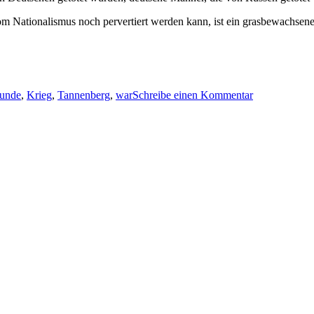
om Nationalismus noch pervertiert werden kann, ist ein grasbewachsen
zu
Wenn
unde
,
Krieg
,
Tannenberg
,
war
Schreibe einen Kommentar
dann
der
Krieg