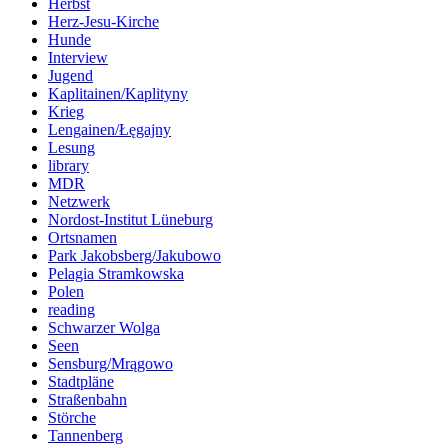
Herbst
Herz-Jesu-Kirche
Hunde
Interview
Jugend
Kaplitainen/Kaplityny
Krieg
Lengainen/Łęgajny
Lesung
library
MDR
Netzwerk
Nordost-Institut Lüneburg
Ortsnamen
Park Jakobsberg/Jakubowo
Pelagia Stramkowska
Polen
reading
Schwarzer Wolga
Seen
Sensburg/Mrągowo
Stadtpläne
Straßenbahn
Störche
Tannenberg