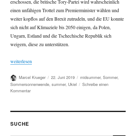
erschossen, die britische Tory-Partei wird wahrscheinlich
einen unfähigen Trottel zum Premierminister wählen und
weiter kopflos auf den Brexit zutrudeln, und die EU konnte
sich nicht auf Klimaziele bis 2050 einigen, da Polen,
Ungarn, Estland und die Tschechische Republik sich
weigern, diese zu unterstützen.
„Sommermuffel (manchmal)“
weiterlesen
Autor
Veröffentlicht
Schlagwörter
Marcel Krueger
22. Juni 2019
midsummer
,
Sommer
,
am
Sommersonnenwende
,
summer
,
Ukiel
Schreibe einen
zu
Kommentar
Sommermuffel
(manchmal)
SUCHE