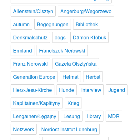
Allenstein/Olsztyn
Angerburg/Węgorzewo
autumn
Begegnungen
Bibliothek
Denkmalschutz
dogs
Dämon Kłobuk
Ermland
Franciszek Nerowski
Franz Nerowski
Gazeta Olsztyńska
Generation Europe
Heimat
Herbst
Herz-Jesu-Kirche
Hunde
Interview
Jugend
Kaplitainen/Kaplityny
Krieg
Lengainen/Łęgajny
Lesung
library
MDR
Netzwerk
Nordost-Institut Lüneburg