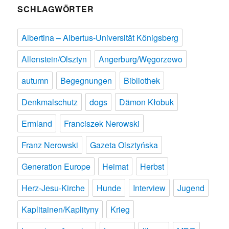
SCHLAGWÖRTER
Albertina – Albertus-Universität Königsberg
Allenstein/Olsztyn
Angerburg/Węgorzewo
autumn
Begegnungen
Bibliothek
Denkmalschutz
dogs
Dämon Kłobuk
Ermland
Franciszek Nerowski
Franz Nerowski
Gazeta Olsztyńska
Generation Europe
Heimat
Herbst
Herz-Jesu-Kirche
Hunde
Interview
Jugend
Kaplitainen/Kaplityny
Krieg