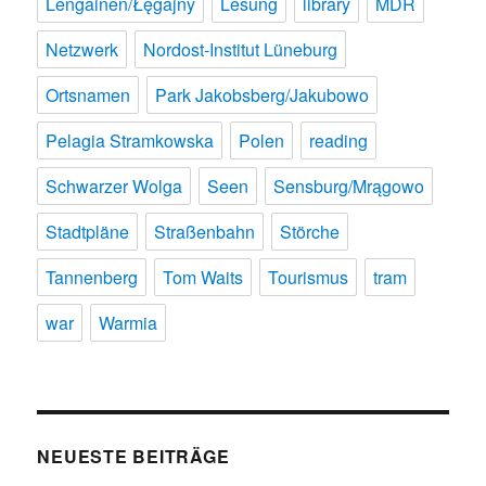
Lengainen/Łęgajny
Lesung
library
MDR
Netzwerk
Nordost-Institut Lüneburg
Ortsnamen
Park Jakobsberg/Jakubowo
Pelagia Stramkowska
Polen
reading
Schwarzer Wolga
Seen
Sensburg/Mrągowo
Stadtpläne
Straßenbahn
Störche
Tannenberg
Tom Waits
Tourismus
tram
war
Warmia
NEUESTE BEITRÄGE