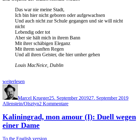
Das war nie meine Stadt,
Ich bin hier nicht geboren oder aufgewachsen
Und auch nicht zur Schule gegangen und sie will nicht
nicht
Lebendig oder tot
Aber sie hält mich in ihrem Bann
Mit ihrer schäbigen Eleganz
Mit ihrem sanften Regen
Und all ihren Geister, die hier umher gehen
Louis MacNeice, Dublin
„Allensztyn“
weiterlesen
Autor
Veröffentlicht
Schla
am
Marcel Krueger
25. September 2019
27. September 2019
zu
Allenstein/Olsztyn
2 Kommentare
Allensztyn
Kaliningrad, mon amour (I): Duell wegen
einer Dame
To the English version