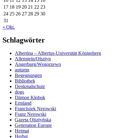
10
11
12
13
14
15
16
17
18
19
20
21
22
23
24
25
26
27
28
29
30
31
« Okt.
Schlagwörter
Albertina – Albertus-Universität Königsberg
Allenstein/Olsztyn
Angerburg/Węgorzewo
autumn
Begegnungen
Bibliothek
Denkmalschutz
dogs
Dämon Kłobuk
Ermland
Franciszek Nerowski
Franz Nerowski
Gazeta Olsztyńska
Generation Europe
Heimat
Herbst