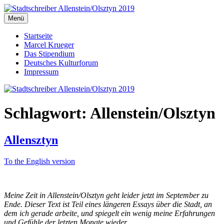
Zum
Inhalt
Menü
Stadtschreiber Allenstein/Olsztyn 2019
Der Schriftsteller und Übersetzer Marcel Krueger berichtet aus dem
springen
Herzen Ermlands
Startseite
Marcel Krueger
Das Stipendium
Deutsches Kulturforum
Impressum
Schlagwort:
Allenstein/Olsztyn
Allensztyn
To the English version
Meine Zeit in Allenstein/Olsztyn geht leider jetzt im September zu
Ende. Dieser Text ist Teil eines längeren Essays über die Stadt, an
dem ich gerade arbeite, und spiegelt ein wenig meine Erfahrungen
und Gefühle der letzten Monate wieder.