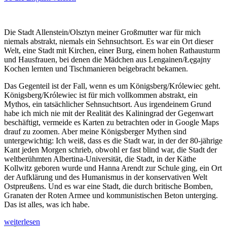
Die Stadt Allenstein/Olsztyn meiner Großmutter war für mich
niemals abstrakt, niemals ein Sehnsuchtsort. Es war ein Ort dieser
Welt, eine Stadt mit Kirchen, einer Burg, einem hohen Rathausturm
und Hausfrauen, bei denen die Mädchen aus Lengainen/Łęgajny
Kochen lernten und Tischmanieren beigebracht bekamen.
Das Gegenteil ist der Fall, wenn es um Königsberg/Królewiec geht.
Königsberg/Królewiec ist für mich vollkommen abstrakt, ein
Mythos, ein tatsächlicher Sehnsuchtsort. Aus irgendeinem Grund
habe ich mich nie mit der Realität des Kaliningrad der Gegenwart
beschäftigt, vermeide es Karten zu betrachten oder in Google Maps
drauf zu zoomen. Aber meine Königsberger Mythen sind
untergewichtig: Ich weiß, dass es die Stadt war, in der der 80-jährige
Kant jeden Morgen schrieb, obwohl er fast blind war, die Stadt der
weltberühmten Albertina-Universität, die Stadt, in der Käthe
Kollwitz geboren wurde und Hanna Arendt zur Schule ging, ein Ort
der Aufklärung und des Humanismus in der konservativen Welt
Ostpreußens. Und es war eine Stadt, die durch britische Bomben,
Granaten der Roten Armee und kommunistischen Beton unterging.
Das ist alles, was ich habe.
„Kaliningrad,
weiterlesen