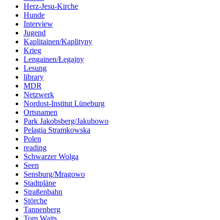
Herz-Jesu-Kirche
Hunde
Interview
Jugend
Kaplitainen/Kaplityny
Krieg
Lengainen/Łęgajny
Lesung
library
MDR
Netzwerk
Nordost-Institut Lüneburg
Ortsnamen
Park Jakobsberg/Jakubowo
Pelagia Stramkowska
Polen
reading
Schwarzer Wolga
Seen
Sensburg/Mrągowo
Stadtpläne
Straßenbahn
Störche
Tannenberg
Tom Waits