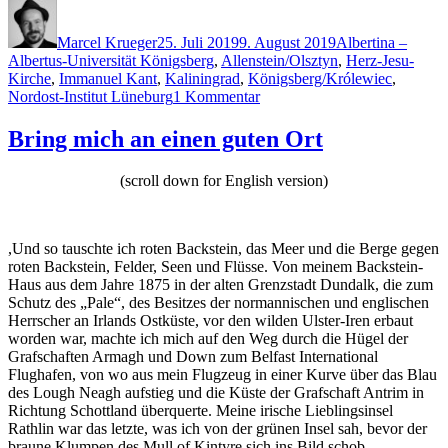
mon
Autor
Veröffentlicht
Schlagwörter
amour
am
(I):
Marcel Krueger
25. Juli 2019
9. August 2019
Albertina –
Duell
Albertus-Universität Königsberg
,
Allenstein/Olsztyn
,
Herz-Jesu-
wegen
Kirche
,
Immanuel Kant
,
Kaliningrad
,
Königsberg/Królewiec
,
zu
einer
Nordost-Institut Lüneburg
1 Kommentar
Kaliningrad,
Dame“
mon
Bring mich an einen guten Ort
amour
(I):
(scroll down for English version)
Duell
wegen
einer
Dame
,Und so tauschte ich roten Backstein, das Meer und die Berge gegen
roten Backstein, Felder, Seen und Flüsse. Von meinem Backstein-
Haus aus dem Jahre 1875 in der alten Grenzstadt Dundalk, die zum
Schutz des „Pale“, des Besitzes der normannischen und englischen
Herrscher an Irlands Ostküste, vor den wilden Ulster-Iren erbaut
worden war, machte ich mich auf den Weg durch die Hügel der
Grafschaften Armagh und Down zum Belfast International
Flughafen, von wo aus mein Flugzeug in einer Kurve über das Blau
des Lough Neagh aufstieg und die Küste der Grafschaft Antrim in
Richtung Schottland überquerte. Meine irische Lieblingsinsel
Rathlin war das letzte, was ich von der grünen Insel sah, bevor der
braune Klumpen des Mull of Kintyre sich ins Bild schob.