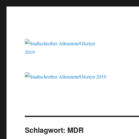
Der Schriftsteller und Übersetzer Marcel Krueger berichtet aus dem
Stadtschreiber Allenstein/
Schlagwort:
MDR