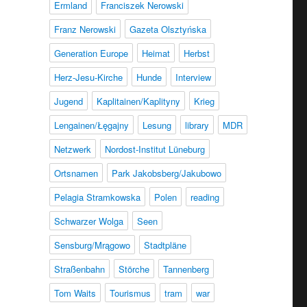
Ermland
Franciszek Nerowski
Franz Nerowski
Gazeta Olsztyńska
Generation Europe
Heimat
Herbst
Herz-Jesu-Kirche
Hunde
Interview
Jugend
Kaplitainen/Kaplityny
Krieg
Lengainen/Łęgajny
Lesung
library
MDR
Netzwerk
Nordost-Institut Lüneburg
Ortsnamen
Park Jakobsberg/Jakubowo
Pelagia Stramkowska
Polen
reading
Schwarzer Wolga
Seen
Sensburg/Mrągowo
Stadtpläne
Straßenbahn
Störche
Tannenberg
Tom Waits
Tourismus
tram
war