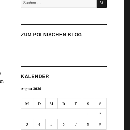
Suchen
nach:
ZUM POLNISCHEN BLOG
s
KALENDER
um
August 2026
M
D
M
D
F
S
S
1
2
3
4
5
6
7
8
9