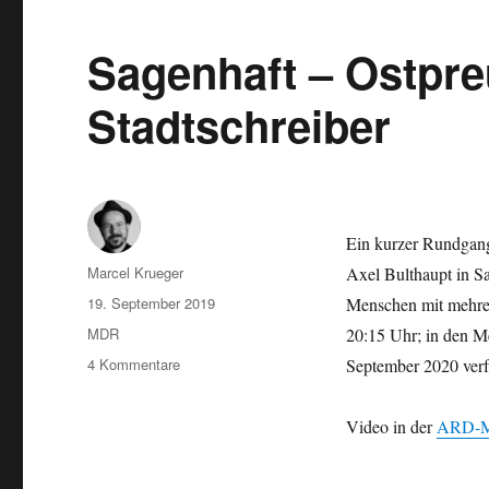
Sagenhaft – Ostpr
Stadtschreiber
Ein kurzer Rundgang 
Autor
Marcel Krueger
Axel Bulthaupt in S
Veröffentlicht
19. September 2019
Menschen mit mehrer
am
Schlagwörter
MDR
20:15 Uhr; in den M
zu
4 Kommentare
September 2020 verf
Sagenhaft
–
Video in der
ARD-M
Ostpreußen
mit
dem