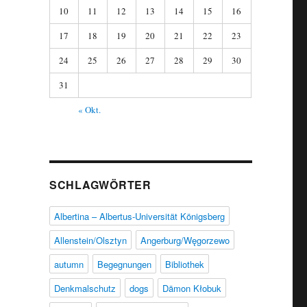
10
11
12
13
14
15
16
17
18
19
20
21
22
23
24
25
26
27
28
29
30
31
« Okt.
SCHLAGWÖRTER
Albertina – Albertus-Universität Königsberg
Allenstein/Olsztyn
Angerburg/Węgorzewo
autumn
Begegnungen
Bibliothek
Denkmalschutz
dogs
Dämon Kłobuk