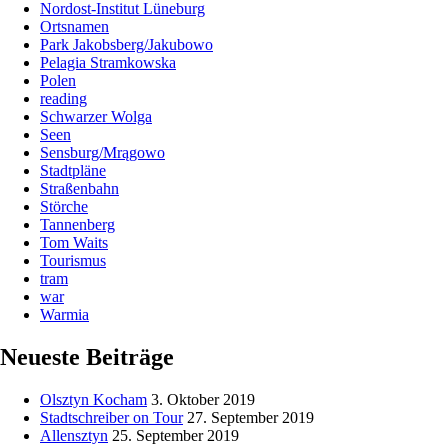
Nordost-Institut Lüneburg
Ortsnamen
Park Jakobsberg/Jakubowo
Pelagia Stramkowska
Polen
reading
Schwarzer Wolga
Seen
Sensburg/Mrągowo
Stadtpläne
Straßenbahn
Störche
Tannenberg
Tom Waits
Tourismus
tram
war
Warmia
Neueste Beiträge
Olsztyn Kocham
3. Oktober 2019
Stadtschreiber on Tour
27. September 2019
Allensztyn
25. September 2019