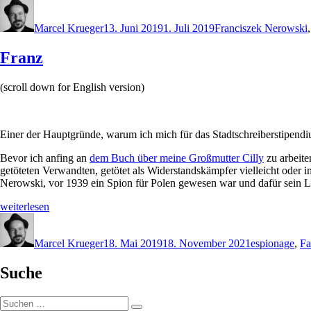
Pfeifferstraße
Autor
Veröffentlicht
Schlagwörter
10“
am
Marcel Krueger
13. Juni 2019
1. Juli 2019
Franciszek Nerowski
Franz
(scroll down for English version)
Einer der Hauptgründe, warum ich mich für das Stadtschreiberstipendi
Bevor ich anfing an
dem Buch über meine Großmutter Cilly
zu arbeite
getöteten Verwandten, getötet als Widerstandskämpfer vielleicht oder 
Nerowski, vor 1939 ein Spion für Polen gewesen war und dafür sein L
„Franz“
weiterlesen
Autor
Veröffentlicht
Schlagwörter
am
Marcel Krueger
18. Mai 2019
18. November 2021
espionage
,
Fa
Suche
Suchen