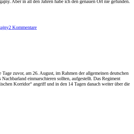
ajny. Aber in all den Jahren habe ich den genauen Ort nie gefunden.
zu
Cilly
gajny
2 Kommentare
&
Franz:
Heimat?
e Tage zuvor, am 26. August, im Rahmen der allgemeinen deutschen
 Nachbarland einmarschieren sollten, aufgestellt. Das Regiment
schen Korridor“ angriff und in den 14 Tagen danach weiter über die