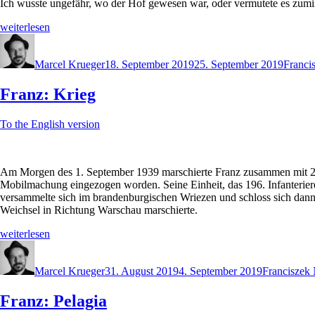
Ich wusste ungefähr, wo der Hof gewesen war, oder vermutete es zumin
„Cilly
weiterlesen
&
Autor
Veröffentlicht
Schlag
Franz:
am
Heimat?“
Marcel Krueger
18. September 2019
25. September 2019
Franci
Franz: Krieg
To the English version
Am Morgen des 1. September 1939 marschierte Franz zusammen mit 2 M
Mobilmachung eingezogen worden. Seine Einheit, das 196. Infanteriereg
versammelte sich im brandenburgischen Wriezen und schloss sich dann
Weichsel in Richtung Warschau marschierte.
„Franz:
weiterlesen
Krieg“
Autor
Veröffentlicht
Schlagwört
am
Marcel Krueger
31. August 2019
4. September 2019
Franciszek
Franz: Pelagia