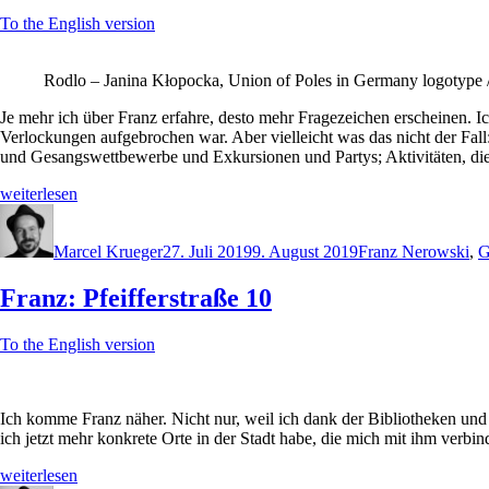
To the English version
Rodlo – Janina Kłopocka, Union of Poles in Germany logotype
Je mehr ich über Franz erfahre, desto mehr Fragezeichen erscheinen. Ich
Verlockungen aufgebrochen war. Aber vielleicht was das nicht der Fall
und Gesangswettbewerbe und Exkursionen und Partys; Aktivitäten, die
„Franz:
weiterlesen
Pelagia“
Autor
Veröffentlicht
Schlagwörter
am
Marcel Krueger
27. Juli 2019
9. August 2019
Franz Nerowski
,
G
Franz: Pfeifferstraße 10
To the English version
Ich komme Franz näher. Nicht nur, weil ich dank der Bibliotheken und
ich jetzt mehr konkrete Orte in der Stadt habe, die mich mit ihm verbi
„Franz:
weiterlesen