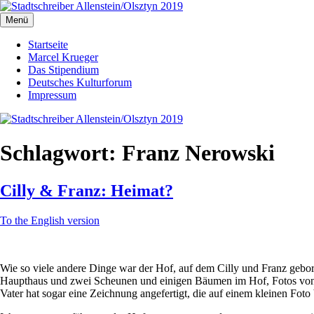
Zum
Inhalt
Menü
Stadtschreiber Allenstein/Olsztyn 2019
Der Schriftsteller und Übersetzer Marcel Krueger berichtet aus dem H
springen
Startseite
Marcel Krueger
Das Stipendium
Deutsches Kulturforum
Impressum
Schlagwort:
Franz Nerowski
Cilly & Franz: Heimat?
To the English version
Wie so viele andere Dinge war der Hof, auf dem Cilly und Franz gebor
Haupthaus und zwei Scheunen und einigen Bäumen im Hof, Fotos von H
Vater hat sogar eine Zeichnung angefertigt, die auf einem kleinen Fot