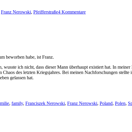
zu
Franz:
,
Franz Nerowski
,
Pfeifferstraße
4 Kommentare
Pfeifferstraße
10
um beworben habe, ist Franz.
n, wusste ich nicht, dass dieser Mann überhaupt existiert hat. In meine
im Chaos des letzten Kriegsjahres. Bei meinen Nachforschungen stellte 
eben gelassen hat.
milie
,
family
,
Franciszek Nerowski
,
Franz Nerowski
,
Poland
,
Polen
,
S