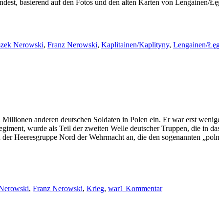
dest, basierend auf den Fotos und den alten Karten von Lengainen/Łęg
wörter
szek Nerowski
,
Franz Nerowski
,
Kaplitainen/Kaplityny
,
Lengainen/Łę
illionen anderen deutschen Soldaten in Polen ein. Er war erst wenig
iment, wurde als Teil der zweiten Welle deutscher Truppen, die in das
 der Heeresgruppe Nord der Wehrmacht an, die den sogenannten „polni
er
zu
Franz:
 Nerowski
,
Franz Nerowski
,
Krieg
,
war
1 Kommentar
Krieg