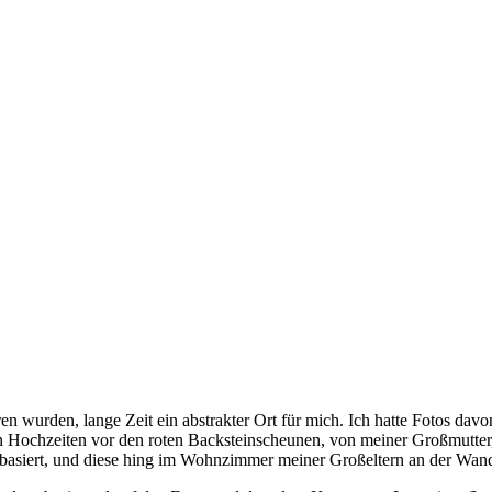
erzen Ermlands
en wurden, lange Zeit ein abstrakter Ort für mich. Ich hatte Fotos da
ochzeiten vor den roten Backsteinscheunen, von meiner Großmutter, 
o basiert, und diese hing im Wohnzimmer meiner Großeltern an der Wand