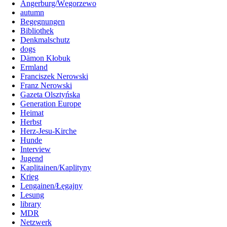
Angerburg/Węgorzewo
autumn
Begegnungen
Bibliothek
Denkmalschutz
dogs
Dämon Kłobuk
Ermland
Franciszek Nerowski
Franz Nerowski
Gazeta Olsztyńska
Generation Europe
Heimat
Herbst
Herz-Jesu-Kirche
Hunde
Interview
Jugend
Kaplitainen/Kaplityny
Krieg
Lengainen/Łęgajny
Lesung
library
MDR
Netzwerk