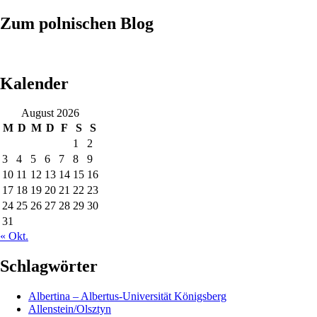
Suchen
nach:
Zum polnischen Blog
Kalender
August 2026
M
D
M
D
F
S
S
1
2
3
4
5
6
7
8
9
10
11
12
13
14
15
16
17
18
19
20
21
22
23
24
25
26
27
28
29
30
31
« Okt.
Schlagwörter
Albertina – Albertus-Universität Königsberg
Allenstein/Olsztyn