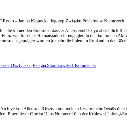
 // Rodło – Janina Kłopocka, logotyp Związku Polaków w Niemczech
 hatte immer den Eindruck, dass er Allenstein/Olsztyn absichtlich Richt
: Franz war in seiner Heimatstadt sehr engagiert in den kulturellen Ak
 umso ausgeprägter wurden je mehr die Polen im Ermland in den 30er 
zu
Franz:
azeta Olsztyńska
,
Pelagia Stramkowska
1 Kommentar
Pelagia
 Archive von Allenstein/Olsztyn und meinen Lesern mehr Details über i
nden. Einer dieser Orte ist Haus Nummer 10 in der Królowej Jadwigi-Str