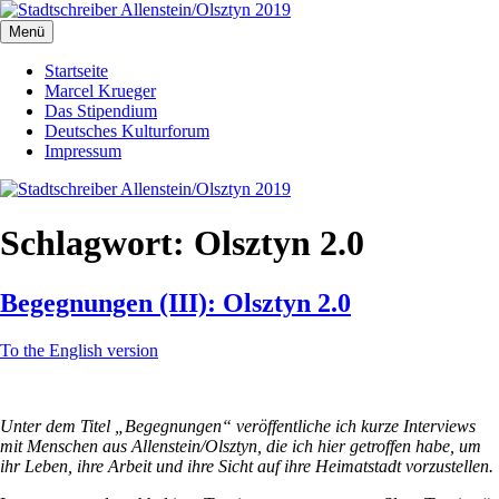
Zum
Inhalt
Menü
Stadtschreiber Allenstein/Olsztyn 2019
Der Schriftsteller und Übersetzer Marcel Krueger berichtet aus dem
springen
Herzen Ermlands
Startseite
Marcel Krueger
Das Stipendium
Deutsches Kulturforum
Impressum
Schlagwort:
Olsztyn 2.0
Begegnungen (III): Olsztyn 2.0
To the English version
Unter dem Titel „Begegnungen“ veröffentliche ich kurze Interviews
mit Menschen aus Allenstein/Olsztyn, die ich hier getroffen habe, um
ihr Leben, ihre Arbeit und ihre Sicht auf ihre Heimatstadt vorzustellen.