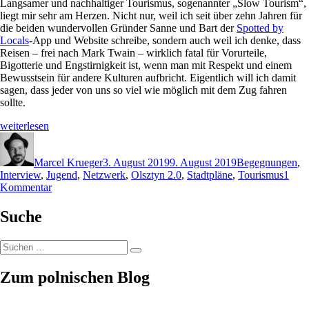
Langsamer und nachhaltiger Tourismus, sogenannter „Slow Tourism“,
liegt mir sehr am Herzen. Nicht nur, weil ich seit über zehn Jahren für
die beiden wundervollen Gründer Sanne und Bart der
Spotted by
Locals
-App und Website schreibe, sondern auch weil ich denke, dass
Reisen – frei nach Mark Twain – wirklich fatal für Vorurteile,
Bigotterie und Engstirnigkeit ist, wenn man mit Respekt und einem
Bewusstsein für andere Kulturen aufbricht. Eigentlich will ich damit
sagen, dass jeder von uns so viel wie möglich mit dem Zug fahren
sollte.
„Begegnungen
weiterlesen
(III):
Autor
Veröffentlicht
Schlagwörter
Olsztyn
am
2.0“
Marcel Krueger
3. August 2019
9. August 2019
Begegnungen
,
Interview
,
Jugend
,
Netzwerk
,
Olsztyn 2.0
,
Stadtpläne
,
Tourismus
1
zu
Kommentar
Begegnungen
(III):
Suche
Olsztyn
2.0
Suchen
Suchen
nach:
Zum polnischen Blog