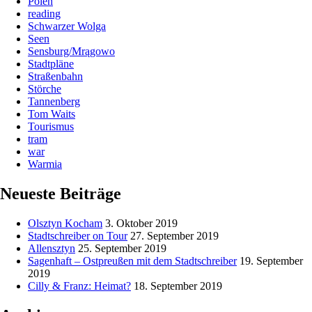
Polen
reading
Schwarzer Wolga
Seen
Sensburg/Mrągowo
Stadtpläne
Straßenbahn
Störche
Tannenberg
Tom Waits
Tourismus
tram
war
Warmia
Neueste Beiträge
Olsztyn Kocham
3. Oktober 2019
Stadtschreiber on Tour
27. September 2019
Allensztyn
25. September 2019
Sagenhaft – Ostpreußen mit dem Stadtschreiber
19. September
2019
Cilly & Franz: Heimat?
18. September 2019