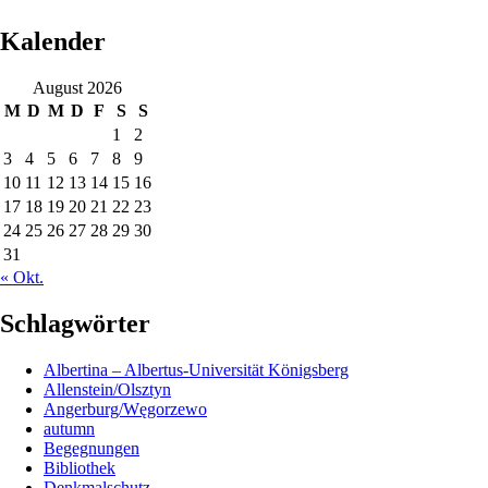
Kalender
August 2026
M
D
M
D
F
S
S
1
2
3
4
5
6
7
8
9
10
11
12
13
14
15
16
17
18
19
20
21
22
23
24
25
26
27
28
29
30
31
« Okt.
Schlagwörter
Albertina – Albertus-Universität Königsberg
Allenstein/Olsztyn
Angerburg/Węgorzewo
autumn
Begegnungen
Bibliothek
Denkmalschutz