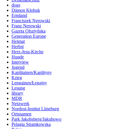
dogs
Dämon Kłobuk
Ermland
Franciszek Nerowski
Franz Nerowski
Gazeta Olsztyńska
Generation Europe
Heimat
Herbst
Herz-Jesu-Kirche
Hunde
Interview
Jugend
Kaplitainen/Kaplityny
Krieg
Lengainen/Łęgajny
Lesung
library
MDR
Netzwerk
Nordost-Institut Lüneburg
Ortsnamen
Park Jakobsberg/Jakubowo
Pelagia Stramkowska