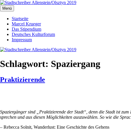
Zum
Inhalt
Menü
Stadtschreiber Allenstein/Olsztyn 2019
Der Schriftsteller und Übersetzer Marcel Krueger berichtet aus dem H
springen
Startseite
Marcel Krueger
Das Stipendium
Deutsches Kulturforum
Impressum
Schlagwort:
Spaziergang
Praktizierende
Spaziergänger sind „Praktizierende der Stadt“, denn die Stadt ist zum
sprechen und aus diesen Möglichkeiten auszuwählen. So wie die Sprach
–
Rebecca Solnit, Wanderlust: Eine Geschichte des Gehens