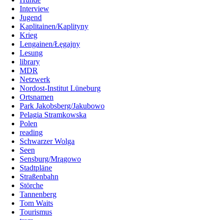
Interview
Jugend
Kaplitainen/Kaplityny
Krieg
Lengainen/Łęgajny
Lesung
library
MDR
Netzwerk
Nordost-Institut Lüneburg
Ortsnamen
Park Jakobsberg/Jakubowo
Pelagia Stramkowska
Polen
reading
Schwarzer Wolga
Seen
Sensburg/Mrągowo
Stadtpläne
Straßenbahn
Störche
Tannenberg
Tom Waits
Tourismus