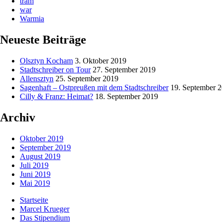
tram
war
Warmia
Neueste Beiträge
Olsztyn Kocham
3. Oktober 2019
Stadtschreiber on Tour
27. September 2019
Allensztyn
25. September 2019
Sagenhaft – Ostpreußen mit dem Stadtschreiber
19. September 
Cilly & Franz: Heimat?
18. September 2019
Archiv
Oktober 2019
September 2019
August 2019
Juli 2019
Juni 2019
Mai 2019
Startseite
Marcel Krueger
Das Stipendium