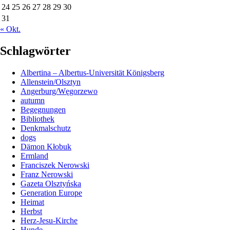
24
25
26
27
28
29
30
31
« Okt.
Schlagwörter
Albertina – Albertus-Universität Königsberg
Allenstein/Olsztyn
Angerburg/Węgorzewo
autumn
Begegnungen
Bibliothek
Denkmalschutz
dogs
Dämon Kłobuk
Ermland
Franciszek Nerowski
Franz Nerowski
Gazeta Olsztyńska
Generation Europe
Heimat
Herbst
Herz-Jesu-Kirche
Hunde