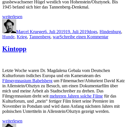
grasbewachsener Hügel westlich von Hohenstein/Olsztynek. Bis
1945 befand sich hier das Tannenberg-Denkmal.
„Wenn
weiterlesen
dann
Autor
Veröffentlicht
Schlagwörter
der
am
Krieg“
Marcel Krueger
6. Juli 2019
19. Juli 2019
dogs
,
Hindenburg
,
zu
Hunde
,
Krieg
,
Tannenberg
,
war
Schreibe einen Kommentar
Wenn
dann
Kintopp
der
Krieg
Letzte Woche waren Dr. Magdalena Gebala vom Deutschen
Kulturforum östliches Europa und ein Kamerateam des
Filmgymnasium Babelsberg
um Filmemacher/Abiturient David Katz
in Allenstein/Olsztyn zu Besuch, um einen Dokumentarfilm über
mich und meine Arbeit als Stadtschreiber zu drehen. Das
Filmgymnasium dreht seit
mehreren Jahren solche Filme
für das
Kulturforum, und „mein“ fertiger Film feiert seine Premiere im
November in Potsdam und wird dann Anfang nächsten Jahres mit
polnischen Untertiteln in Allenstein/Olsztyn gezeigt werden.
„Kintopp“
weiterlesen
Autor
Veröffentlicht
Schlagwörter