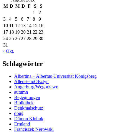
M
D
M
D
F
S
S
1
2
3
4
5
6
7
8
9
10
11
12
13
14
15
16
17
18
19
20
21
22
23
24
25
26
27
28
29
30
31
« Okt.
Schlagwörter
Albertina – Albertus-Universität Königsberg
Allenstein/Olsztyn
Angerburg/Węgorzewo
autumn
Begegnungen
Bibliothek
Denkmalschutz
dogs
Dämon Kłobuk
Ermland
Franciszek Nerowski