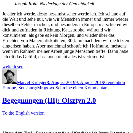
Joseph Roth, Niederlage der Gerechtigkeit
Je älter ich werde, desto pessimistischer werde ich. Ich schaue auf
die Welt und sehe nur, wie wir Menschen immer und immer wieder
dieselben Fehler machen; und besonders in Europa marschieren wir
dick und zufrieden in Richtung Katastrophe, während wir
konsumieren, als gäbe es kein Morgen, und wieder über das
Errichten von Mauern diskutieren, 30 Jahre nachdem wir die letzten
eingerisen haben. Aber manchmal schöpfe ich Hoffnung, meistens,
wenn im Rahmen meiner Arbeit junge Menschen treffe. Dann habe
ich oft das Gefühl, dass noch nicht alles ist verloren ist.
„Generation
weiterlesen
Europe“
Autor
Veröffentlicht
Schlagwörter
am
Marcel Krueger
8. August 2019
9. August 2019
Generation
zu
Europe
,
Sensburg/Mrągowo
Schreibe einen Kommentar
Generation
Europe
Begegnungen (III): Olsztyn 2.0
To the English version