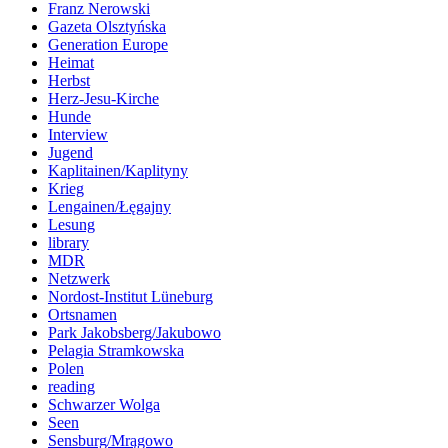
Franz Nerowski
Gazeta Olsztyńska
Generation Europe
Heimat
Herbst
Herz-Jesu-Kirche
Hunde
Interview
Jugend
Kaplitainen/Kaplityny
Krieg
Lengainen/Łęgajny
Lesung
library
MDR
Netzwerk
Nordost-Institut Lüneburg
Ortsnamen
Park Jakobsberg/Jakubowo
Pelagia Stramkowska
Polen
reading
Schwarzer Wolga
Seen
Sensburg/Mrągowo