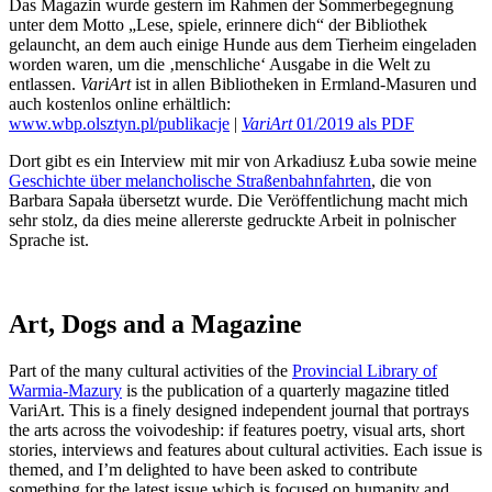
Das Magazin wurde gestern im Rahmen der Sommerbegegnung
unter dem Motto „Lese, spiele, erinnere dich“ der Bibliothek
gelauncht, an dem auch einige Hunde aus dem Tierheim eingeladen
worden waren, um die ‚menschliche‘ Ausgabe in die Welt zu
entlassen.
VariArt
ist in allen Bibliotheken in Ermland-Masuren und
auch kostenlos online erhältlich:
www.wbp.olsztyn.pl/publikacje
|
VariArt
01/2019 als PDF
Dort gibt es ein Interview mit mir von Arkadiusz Łuba sowie meine
Geschichte über melancholische Straßenbahnfahrten
, die von
Barbara Sapała übersetzt wurde. Die Veröffentlichung macht mich
sehr stolz, da dies meine allererste gedruckte Arbeit in polnischer
Sprache ist.
Art, Dogs and a Magazine
Part of the many cultural activities of the
Provincial Library of
Warmia-Mazury
is the publication of a quarterly magazine titled
VariArt. This is a finely designed independent journal that portrays
the arts across the voivodeship: if features poetry, visual arts, short
stories, interviews and features about cultural activities. Each issue is
themed, and I’m delighted to have been asked to contribute
something for the latest issue which is focused on humanity and