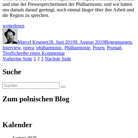
und eine der Pressesprecherinnen der Philharmonie, und wir hatten
uns damals darauf geeinigt, noch einmal länger über ihre Arbeit und
die Region zu sprechen.
„Begegnungen
weiterlesen
(II):
Autor
Veröffentlicht
Schlagwörter
Allenstein/Olsztyn
am
und
Marcel Krueger
28. Juni 2019
9. August 2019
Begegnungen
,
Tirol“
Interview
,
opera
,
philharmonic
,
Philharmonie
,
Posen
,
Poznań
,
zu
Tirol
Schreibe einen Kommentar
Seitennummerierung
Seite
Seite
Seite
Begegnungen
Vorherige Seite
1
2
3
Nächste Seite
(II):
der
Allenstein/Olsztyn
Suche
Beiträge
und
Tirol
Suchen
Suchen
nach:
Zum polnischen Blog
Kalender
August 2026