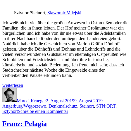
Sztynort/Steinort,
Sławomir Milejski
Ich weiß nicht viel über die großen Anwesen in Ostpreußen oder die
Familien, die in ihnen lebten. Der Hof meiner Großmutter war ein
bürgerlicher, und ich habe von ihr nie etwas über die Adelsfamilien
in ihrer Nachbarschaft oder den umliegenden Ländereien gehört.
Natürlich habe ich die Geschichten von Marion Gräfin Dönhoff
gelesen, über die Dönhoffs und Dohnas und Lehndorffs und die
vielen verschwundenen Gutshäuser im ehemaligen Ostpreußen wie
Schlobitten und Friedrichstein – und über ihre historische,
künstlerische und soziale Bedeutung. Ich freue mich sehr, dass ich
Stadtschreiber nächste Woche die Eingeweide eines der
verbleibenden Paläste erkunden kann.
„STN:ORT“
weiterlesen
Autor
Veröffentlicht
Schlagwörter
am
Marcel Krueger
2. August 2019
9. August 2019
Angerburg/Węgorzewo
,
Denkmalschutz
,
Steinort
,
STN:ORT
,
zu
Sztynort
Schreibe einen Kommentar
STN:ORT
Franz: Pelagia