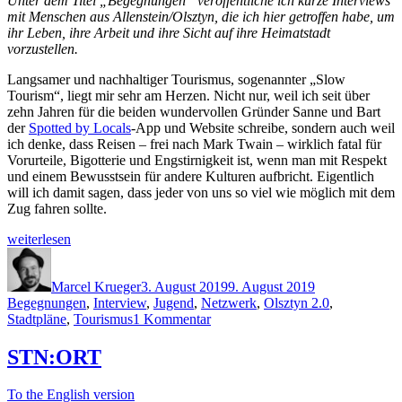
Unter dem Titel „Begegnungen“ veröffentliche ich kurze Interviews
mit Menschen aus Allenstein/Olsztyn, die ich hier getroffen habe, um
ihr Leben, ihre Arbeit und ihre Sicht auf ihre Heimatstadt
vorzustellen.
Langsamer und nachhaltiger Tourismus, sogenannter „Slow
Tourism“, liegt mir sehr am Herzen. Nicht nur, weil ich seit über
zehn Jahren für die beiden wundervollen Gründer Sanne und Bart
der
Spotted by Locals
-App und Website schreibe, sondern auch weil
ich denke, dass Reisen – frei nach Mark Twain – wirklich fatal für
Vorurteile, Bigotterie und Engstirnigkeit ist, wenn man mit Respekt
und einem Bewusstsein für andere Kulturen aufbricht. Eigentlich
will ich damit sagen, dass jeder von uns so viel wie möglich mit dem
Zug fahren sollte.
„Begegnungen
weiterlesen
(III):
Autor
Veröffentlicht
Schlagwörter
Olsztyn
am
2.0“
Marcel Krueger
3. August 2019
9. August 2019
Begegnungen
,
Interview
,
Jugend
,
Netzwerk
,
Olsztyn 2.0
,
zu
Stadtpläne
,
Tourismus
1 Kommentar
Begegnungen
(III):
STN:ORT
Olsztyn
2.0
To the English version