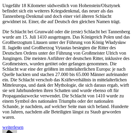
Ungefähr 18 Kilometer südwestlich von Hohenstein/Olsztynek
befindet sich ein weiteres Kriegsdenkmal, das neuer als das
Tannenberg-Denkmal und doch einer viel älteren Schlacht
gewidmet ist. Einer, die auf Deutsch den gleichen Namen trägt.
Die Schlacht bei Grunwald oder die (erste) Schlacht bei Tannenberg
wurde am 15. Juli 1410 ausgetragen. Das Königreich Polen und das
Großherzogtum Litauen unter der Führung von König Władysław
II. Jagiełło und Großherzog Vytautas besiegten die Ritter des
Deutschen Ordens unter der Führung von Großmeister Ulrich von
Jungingen. Die meisten Anführer der deutschen Ritter, inklusive des
Großmeisters, wurden getötet oder gefangen genommen. Die
Schlacht war eine der größten im mittelalterlichen Europa: je nach
Quelle hackten und stachen 27.000 bis 65.000 Männer aufeinander
ein. Die Schlacht verschob das Kräfteverhältnis in mittelalterlichen
Mitteleuropa, und dank der Mythologie, die sich daraus ergab, wirft
sie seit Jahrhunderten ihren Schatten und wurde ebenso oft für
Propagandazwecke verwendet. Die Schlacht von 1410 wurde zu
einem Symbol des nationalen Triumphs oder der nationalen
Schande, je nachdem, auf welcher Seite man sich befand. Hunderte
von Jahren, nachdem alle Beteiligten längst zu Staub geworden
waren.
„Wenn
weiterlesen
dann
Autor
Veröffentlicht
Schlagwörter