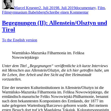
am
Marcel Krueger
2. Juli 2019
8. Juli 2019
documentary
,
Film
,
zu
Filmgymnasium Babelsberg
Schreibe einen Kommentar
Kintopp
Begegnungen (II): Allenstein/Olsztyn und
Tirol
To the English version
Warmińsko-Mazurska Filharmonia im. Feliksa
Nowowiejskiego
Unter dem Titel „Begegnungen“ veröffentliche ich kurze Interviews
mit Menschen aus Allenstein/Olsztyn, die ich hier getroffen habe, um
ihr Leben, ihre Arbeit und ihre Sicht auf ihre Heimatstadt
vorzustellen.
Eine der neuesten Kulturinstitutionen in Allenstein/Olsztyn ist die
Warmińsko-Mazurska Filharmonia im. Feliksa Nowowiejskiego, die
ermländisch-masurische Feliks Nowowiejski-Philharmonie, benannt
nach dem bekanntesten Komponisten des Ermlands, der 1877 im
nahe gelegenen Wartenburg/Barczewo geboren wurde. Bei meinem
ersten Besuch dort traf ich Magdalena Tokajuk, Koloratursopranistin