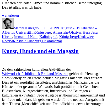
Granaten der Roten Armee und kommunistischen Beton unterging.
Das ist alles, was ich habe.
„Kaliningrad,
weiterlesen
mon
Autor
Veröffentlicht
Schlagwörter
amour
am
(I):
Marcel Krueger
25. Juli 2019
9. August 2019
Albertina –
Duell
Albertus-Universität Königsberg
,
Allenstein/Olsztyn
,
Herz-Jesu-
wegen
Kirche
,
Immanuel Kant
,
Kaliningrad
,
Königsberg/Królewiec
,
zu
einer
Nordost-Institut Lüneburg
1 Kommentar
Kaliningrad,
Dame“
mon
Kunst, Hunde und ein Magazin
amour
(I):
Duell
wegen
Zu den zahlreichen kulturellen Aktivitäten der
einer
Woiwodschaftsbibliothek Ermland-Masuren
gehört die Herausgabe
Dame
eines vierteljährlich erscheinenden Magazins mit dem Titel
VariArt
.
Dies ist ein sorgfältig gestaltetes, unabhängiges Magazin, das die
Künste in der gesamten Woiwodschaft porträtiert: mit Gedichten,
Bildstrecken, Kurzgeschichten, Interviews und Beiträgen zu
kulturellen Aktivitäten. Jede Ausgabe ist thematisch ausgerichtet und
ich freue mich, dass ich gebeten wurde, für die neueste Ausgabe mit
dem Thema ‚Menschlichkeit und Freundlichkeit‘ etwas beizutragen.