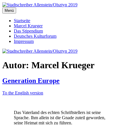
Zum
Inhalt
Menü
Stadtschreiber Allenstein/Olsztyn 2019
Der Schriftsteller und Übersetzer Marcel Krueger berichtet aus dem
springen
Herzen Ermlands
Startseite
Marcel Krueger
Das Stipendium
Deutsches Kulturforum
Impressum
Autor:
Marcel Krueger
Generation Europe
To the English version
Das Vaterland des echten Schriftstellers ist seine
Sprache. Ihm allein ist die Gnade zuteil geworden,
seine Heimat mit sich zu führen.