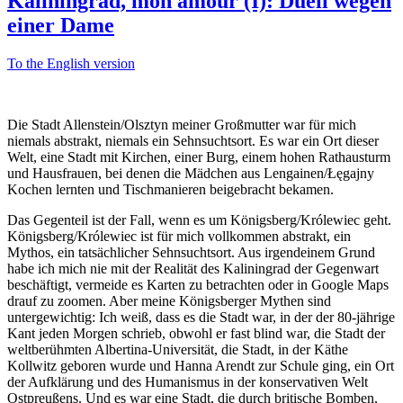
Kaliningrad, mon amour (I): Duell wegen
einer Dame
To the English version
Die Stadt Allenstein/Olsztyn meiner Großmutter war für mich
niemals abstrakt, niemals ein Sehnsuchtsort. Es war ein Ort dieser
Welt, eine Stadt mit Kirchen, einer Burg, einem hohen Rathausturm
und Hausfrauen, bei denen die Mädchen aus Lengainen/Łęgajny
Kochen lernten und Tischmanieren beigebracht bekamen.
Das Gegenteil ist der Fall, wenn es um Königsberg/Królewiec geht.
Königsberg/Królewiec ist für mich vollkommen abstrakt, ein
Mythos, ein tatsächlicher Sehnsuchtsort. Aus irgendeinem Grund
habe ich mich nie mit der Realität des Kaliningrad der Gegenwart
beschäftigt, vermeide es Karten zu betrachten oder in Google Maps
drauf zu zoomen. Aber meine Königsberger Mythen sind
untergewichtig: Ich weiß, dass es die Stadt war, in der der 80-jährige
Kant jeden Morgen schrieb, obwohl er fast blind war, die Stadt der
weltberühmten Albertina-Universität, die Stadt, in der Käthe
Kollwitz geboren wurde und Hanna Arendt zur Schule ging, ein Ort
der Aufklärung und des Humanismus in der konservativen Welt
Ostpreußens. Und es war eine Stadt, die durch britische Bomben,