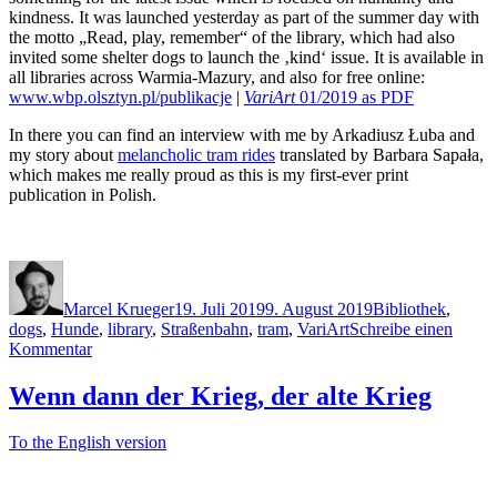
kindness. It was launched yesterday as part of the summer day with
the motto „Read, play, remember“ of the library, which had also
invited some shelter dogs to launch the ‚kind‘ issue. It is available in
all libraries across Warmia-Mazury, and also for free online:
www.wbp.olsztyn.pl/publikacje
|
VariArt
01/2019 as PDF
In there you can find an interview with me by Arkadiusz Łuba and
my story about
melancholic tram rides
translated by Barbara Sapała,
which makes me really proud as this is my first-ever print
publication in Polish.
Autor
Veröffentlicht
Schlagwörter
am
Marcel Krueger
19. Juli 2019
9. August 2019
Bibliothek
,
dogs
,
Hunde
,
library
,
Straßenbahn
,
tram
,
VariArt
Schreibe einen
zu
Kommentar
Kunst,
Hunde
Wenn dann der Krieg, der alte Krieg
und
ein
To the English version
Magazin