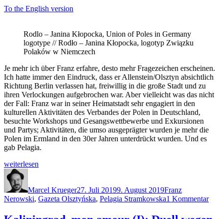
To the English version
Rodlo – Janina Kłopocka, Union of Poles in Germany
logotype // Rodło – Janina Kłopocka, logotyp Związku
Polaków w Niemczech
Je mehr ich über Franz erfahre, desto mehr Fragezeichen erscheinen.
Ich hatte immer den Eindruck, dass er Allenstein/Olsztyn absichtlich
Richtung Berlin verlassen hat, freiwillig in die große Stadt und zu
ihren Verlockungen aufgebrochen war. Aber vielleicht was das nicht
der Fall: Franz war in seiner Heimatstadt sehr engagiert in den
kulturellen Aktivitäten des Verbandes der Polen in Deutschland,
besuchte Workshops und Gesangswettbewerbe und Exkursionen
und Partys; Aktivitäten, die umso ausgeprägter wurden je mehr die
Polen im Ermland in den 30er Jahren unterdrückt wurden. Und es
gab Pelagia.
„Franz:
weiterlesen
Pelagia“
Autor
Veröffentlicht
Schlagwörter
am
Marcel Krueger
27. Juli 2019
9. August 2019
Franz
zu
Nerowski
,
Gazeta Olsztyńska
,
Pelagia Stramkowska
1 Kommentar
Fra
Pel