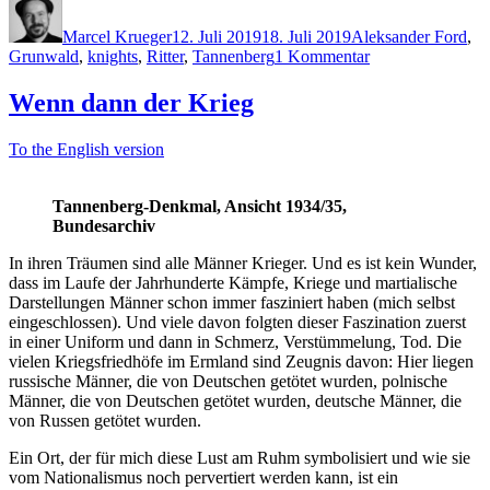
der
am
Krieg,
Marcel Krueger
12. Juli 2019
18. Juli 2019
Aleksander Ford
,
zu
der
Grunwald
,
knights
,
Ritter
,
Tannenberg
1 Kommentar
Wenn
alte
dann
Krieg“
Wenn dann der Krieg
der
Krieg,
To the English version
der
alte
Krieg
Tannenberg-Denkmal, Ansicht 1934/35,
Bundesarchiv
In ihren Träumen sind alle Männer Krieger. Und es ist kein Wunder,
dass im Laufe der Jahrhunderte Kämpfe, Kriege und martialische
Darstellungen Männer schon immer fasziniert haben (mich selbst
eingeschlossen). Und viele davon folgten dieser Faszination zuerst
in einer Uniform und dann in Schmerz, Verstümmelung, Tod. Die
vielen Kriegsfriedhöfe im Ermland sind Zeugnis davon: Hier liegen
russische Männer, die von Deutschen getötet wurden, polnische
Männer, die von Deutschen getötet wurden, deutsche Männer, die
von Russen getötet wurden.
Ein Ort, der für mich diese Lust am Ruhm symbolisiert und wie sie
vom Nationalismus noch pervertiert werden kann, ist ein